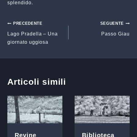
splendido.
Navigazione
PRECEDENTE
SEGUENTE
Lago Pradella – Una
Passo Giau
articoli
giornato uggiosa
Articoli simili
Revine
Biblioteca