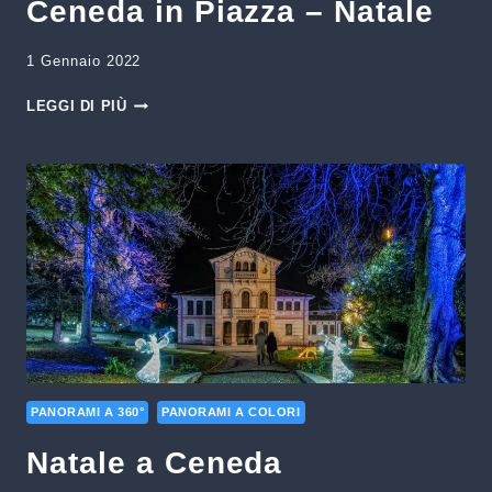
Ceneda in Piazza – Natale
1 Gennaio 2022
CENEDA
LEGGI DI PIÙ
IN
PIAZZA
–
NATALE
PANORAMI A 360°
PANORAMI A COLORI
Natale a Ceneda