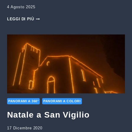
4 Agosto 2025
LAGO
LEGGI DI PIÙ
DI
SANTA
CROCE
–
SOLE,
NUVOLE
E
ARIA
FRESCA
PANORAMI A 360°
PANORAMI A COLORI
Natale a San Vigilio
17 Dicembre 2020