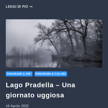
NATALE
LEGGI DI PIÙ
A
SAN
VIGILIO
PANORAMI A 360°
PANORAMI A COLORI
Lago Pradella – Una
giornato uggiosa
16 Aprile 2022