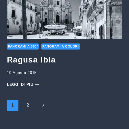
PANORAMI A 360°
PANORAMI A COLORI
Ragusa Ibla
19 Agosto 2015
RAGUSA
LEGGI DI PIÙ
IBLA
Navigazione
Pagina
1
2
pagina
successiva