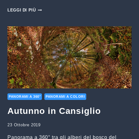
LAGO
LEGGI DI PIÙ
PRADELLA
–
UNA
GIORNATO
UGGIOSA
PANORAMI A 360°
PANORAMI A COLORI
Autunno in Cansiglio
23 Ottobre 2019
Panorama a 360° tra gli alberi del bosco del