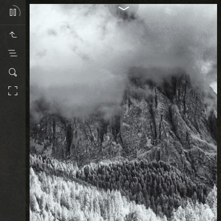
San Giovanni in
Ranui
2021-10-02
La chiesetta di San Giovanni in
Ranui è stata resa famosa dalla
sua indimenticabile posizione.
Foto a colori e infrarosso.
Modified
2026-04-12
10 images
jAlbum photo album software
·
Projector