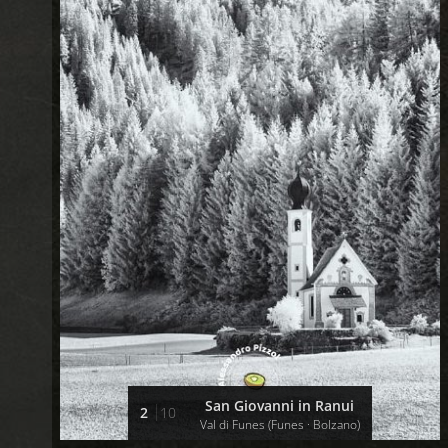
San Giovanni in Ranui
2
10
Val di Funes (Funes · Bolzano)