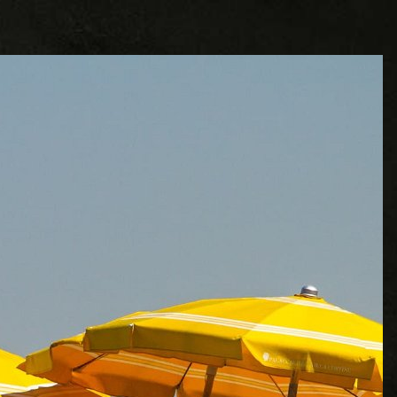
bum software
·
Projector