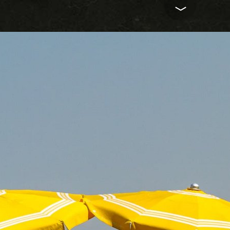
Varie
2010-05-31—2013-05-18
Modified
2026-04-12
3 images
jAlbum photo al