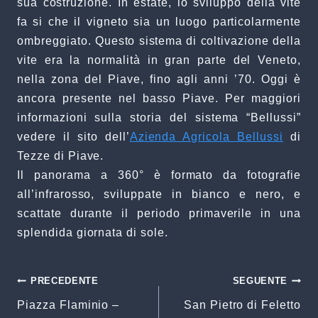
sua costruzione. In estate, lo sviluppo della vite
fa si che il vigneto sia un luogo particolarmente
ombreggiato. Questo sistema di coltivazione della
vite era la normalità in gran parte del Veneto,
nella zona del Piave, fino agli anni ’70. Oggi è
ancora presente nel basso Piave. Per maggiori
informazioni sulla storia del sistema “Bellussi”
vedere il sito dell’
Azienda Agricola Bellussi
di
Tezze di Piave.
Il panorama a 360° è formato da fotografie
all’infrarosso, sviluppate in bianco e nero, e
scattate durante il periodo primaverile in una
splendida giornata di sole.
Navigazione
PRECEDENTE
SEGUENTE
Piazza Flaminio –
San Pietro di Feletto
articoli