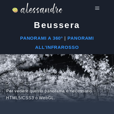
Salta
al
contenuto
Beussera
PANORAMI A 360°
|
PANORAMI
ALL'INFRAROSSO
Per vedere questo panorama è necessario
HTML5/CSS3 o WebGL.