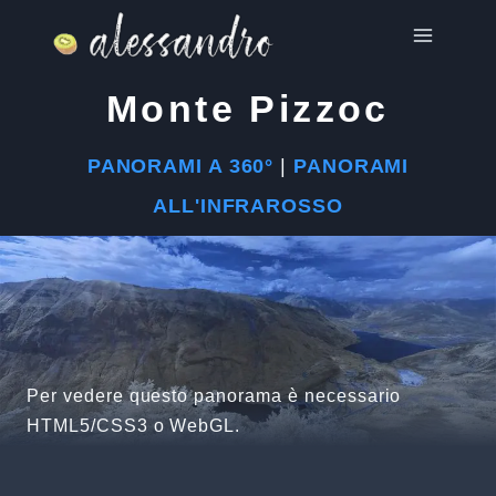
Salta
al
contenuto
Monte Pizzoc
PANORAMI A 360°
|
PANORAMI
ALL'INFRAROSSO
Per vedere questo panorama è necessario
HTML5/CSS3 o WebGL.