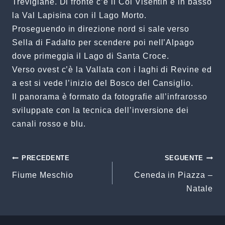
Trevigiane. Di fronte c’è il Col Visentin e in basso
la Val Lapisina con il Lago Morto.
Proseguendo in direzione nord si sale verso
Sella di Fadalto per scendere poi nell’Alpago
dove primeggia il Lago di Santa Croce.
Verso ovest c’è la Vallata con i laghi di Revine ed
a est si vede l’inizio del Bosco del Cansiglio.
Il panorama è formato da fotografie all’infrarosso
sviluppate con la tecnica dell’inversione dei
canali rosso e blu.
Navigazione
PRECEDENTE
SEGUENTE
Fiume Meschio
Ceneda in Piazza –
articoli
Natale