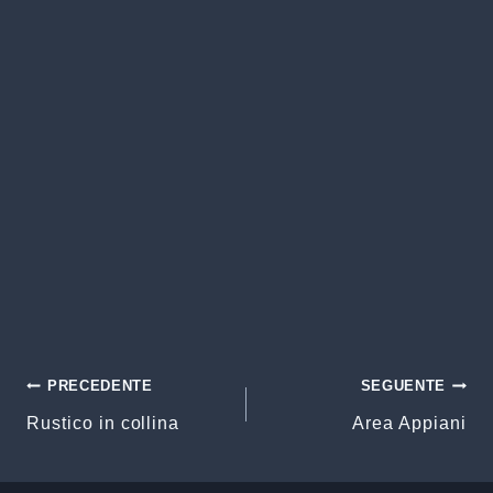
Navigazione
PRECEDENTE
SEGUENTE
Rustico in collina
Area Appiani
articoli